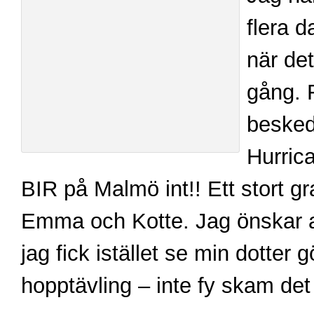
flera d
när det
gång. F
besked
Hurrica
BIR på Malmö int!! Ett stort grat
Emma och Kotte. Jag önskar at
jag fick istället se min dotter g
hopptävling – inte fy skam det 