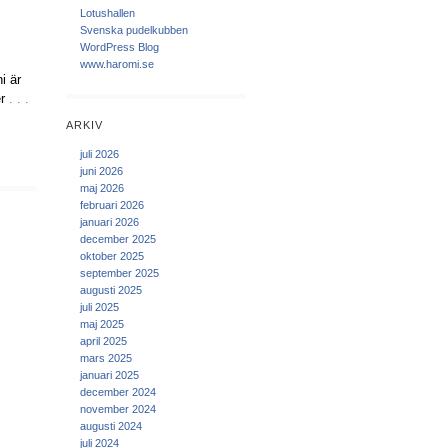
Lotushallen
Svenska pudelkubben
WordPress Blog
www.haromi.se
i är
er
. . .
ARKIV
juli 2026
juni 2026
maj 2026
februari 2026
januari 2026
december 2025
oktober 2025
september 2025
augusti 2025
juli 2025
maj 2025
april 2025
mars 2025
januari 2025
december 2024
november 2024
augusti 2024
juli 2024