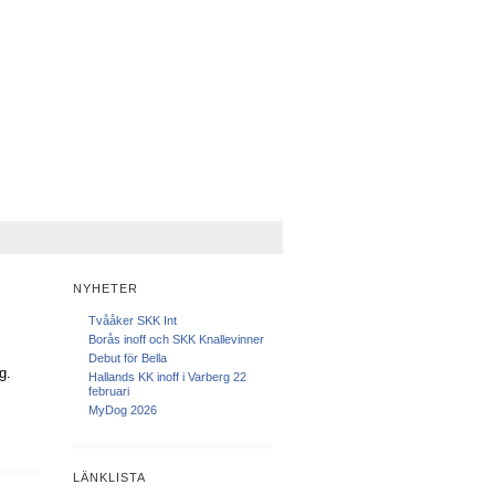
Posts
Comments
NYHETER
Tvååker SKK Int
Borås inoff och SKK Knallevinner
Debut för Bella
g.
Hallands KK inoff i Varberg 22
februari
MyDog 2026
LÄNKLISTA