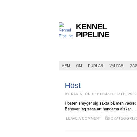
KENNEL
PIPELINE
HEM
OM
PUDLAR
VALPAR
GÄ
Höst
BY KARIN, ON SEPTEMBER 13TH, 2022
Hösten smyger sig sakta på men vädret ha
Behöver jag säga att hundarna älskar
. 
LEAVE A COMMENT
OKATEGORIS