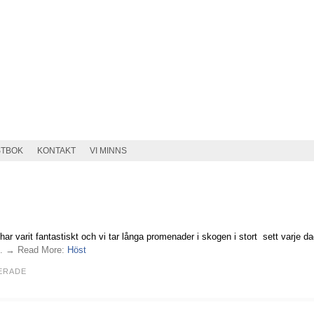
STBOK
KONTAKT
VI MINNS
r varit fantastiskt och vi tar långa promenader i skogen i stort sett varje da
. . → Read More:
Höst
ERADE